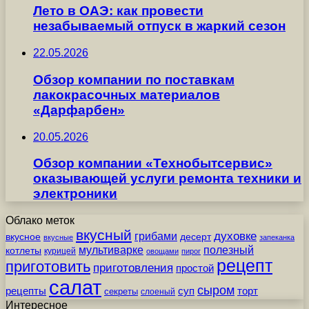
Лето в ОАЭ: как провести
незабываемый отпуск в жаркий сезон
22.05.2026
Обзор компании по поставкам
лакокрасочных материалов
«Дарфарбен»
20.05.2026
Обзор компании «Технобытсервис»
оказывающей услуги ремонта техники и
электроники
Облако меток
вкусный
грибами
духовке
вкусное
десерт
вкусные
запеканка
мультиварке
полезный
котлеты
курицей
овощами
пирог
рецепт
приготовить
приготовления
простой
салат
сыром
рецепты
суп
торт
секреты
слоеный
Интересное