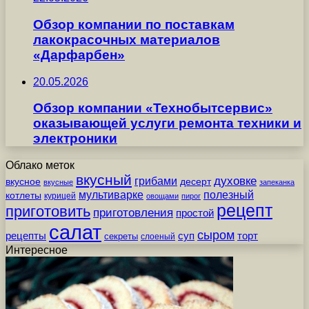
Обзор компании по поставкам
лакокрасочных материалов
«Дарфарбен»
20.05.2026
Обзор компании «Технобытсервис»
оказывающей услуги ремонта техники и
электроники
Облако меток
вкусный
грибами
духовке
вкусное
десерт
вкусные
запеканка
мультиварке
полезный
котлеты
курицей
овощами
пирог
рецепт
приготовить
приготовления
простой
салат
сыром
рецепты
суп
торт
секреты
слоеный
Интересное