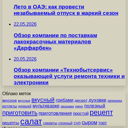
Лето в ОАЭ: как провести
незабываемый отпуск в жаркий сезон
22.05.2026
Обзор компании по поставкам
лакокрасочных материалов
«Дарфарбен»
20.05.2026
Обзор компании «Технобытсервис»
оказывающей услуги ремонта техники и
электроники
Облако меток
вкусный
грибами
духовке
вкусное
десерт
вкусные
запеканка
мультиварке
полезный
котлеты
курицей
овощами
пирог
рецепт
приготовить
приготовления
простой
салат
сыром
рецепты
суп
торт
секреты
слоеный