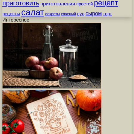
рецепт
приготовить
приготовления
простой
салат
сыром
рецепты
суп
торт
секреты
слоеный
Интересное