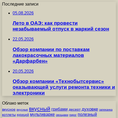
Последние записи
05.08.2026
Лето в ОАЭ: как провести
незабываемый отпуск в жаркий сезон
22.05.2026
Обзор компании по поставкам
лакокрасочных материалов
«Дарфарбен»
20.05.2026
Обзор компании «Технобытсервис»
оказывающей услуги ремонта техники и
электроники
Облако меток
вкусный
грибами
духовке
вкусное
десерт
вкусные
запеканка
мультиварке
полезный
котлеты
курицей
овощами
пирог