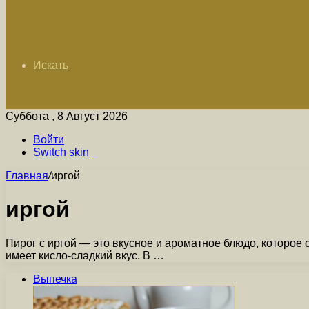
Искать
Суббота , 8 Август 2026
Войти
Switch skin
Главная
/
иргой
иргой
Пирог с иргой — это вкусное и ароматное блюдо, которое 
имеет кисло-сладкий вкус. В …
Выпечка