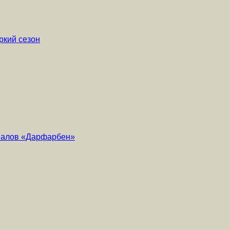
ркий сезон
риалов «Дарфарбен»