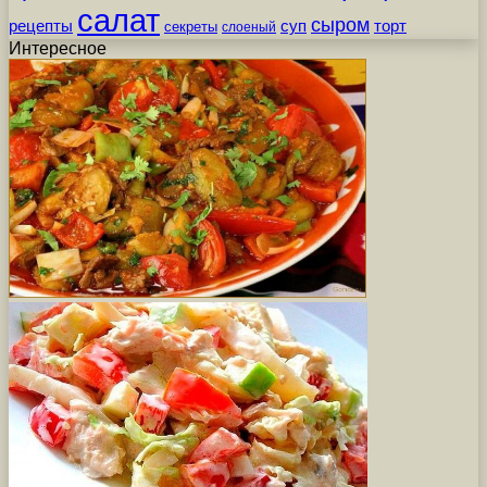
салат
сыром
рецепты
суп
торт
секреты
слоеный
Интересное