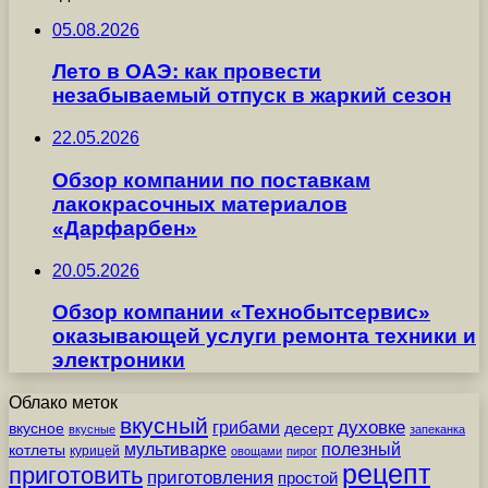
05.08.2026
Лето в ОАЭ: как провести
незабываемый отпуск в жаркий сезон
22.05.2026
Обзор компании по поставкам
лакокрасочных материалов
«Дарфарбен»
20.05.2026
Обзор компании «Технобытсервис»
оказывающей услуги ремонта техники и
электроники
Облако меток
вкусный
грибами
духовке
вкусное
десерт
вкусные
запеканка
мультиварке
полезный
котлеты
курицей
овощами
пирог
рецепт
приготовить
приготовления
простой