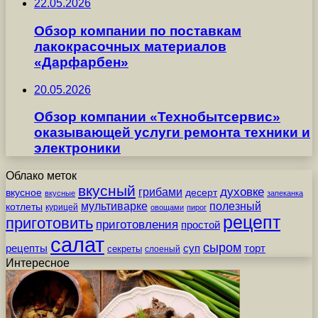
22.05.2026
Обзор компании по поставкам
лакокрасочных материалов
«Дарфарбен»
20.05.2026
Обзор компании «Технобытсервис»
оказывающей услуги ремонта техники и
электроники
Облако меток
вкусный
грибами
духовке
вкусное
десерт
вкусные
запеканка
мультиварке
полезный
котлеты
курицей
овощами
пирог
рецепт
приготовить
приготовления
простой
салат
сыром
рецепты
суп
торт
секреты
слоеный
Интересное