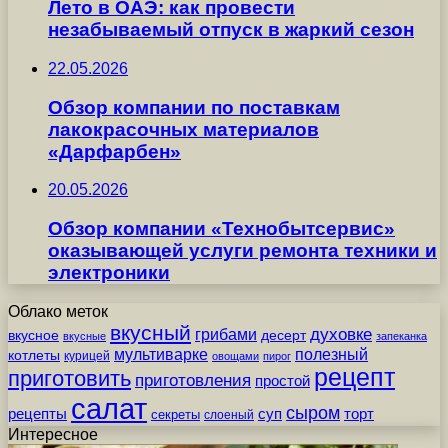
Лето в ОАЭ: как провести
незабываемый отпуск в жаркий сезон
22.05.2026
Обзор компании по поставкам
лакокрасочных материалов
«Дарфарбен»
20.05.2026
Обзор компании «Технобытсервис»
оказывающей услуги ремонта техники и
электроники
Облако меток
вкусный
грибами
духовке
вкусное
десерт
вкусные
запеканка
мультиварке
полезный
котлеты
курицей
овощами
пирог
рецепт
приготовить
приготовления
простой
салат
сыром
рецепты
суп
торт
секреты
слоеный
Интересное