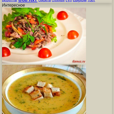
секреты
слоеный
Интересное