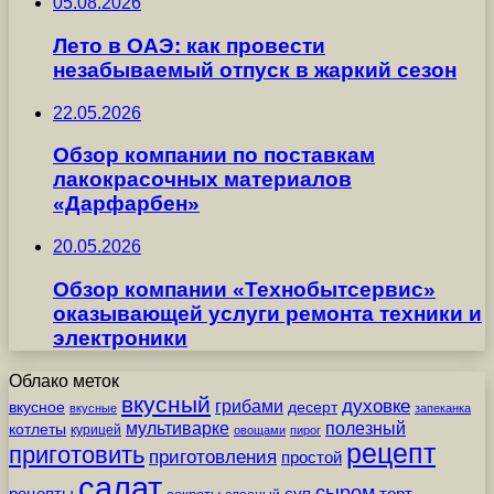
05.08.2026
Лето в ОАЭ: как провести
незабываемый отпуск в жаркий сезон
22.05.2026
Обзор компании по поставкам
лакокрасочных материалов
«Дарфарбен»
20.05.2026
Обзор компании «Технобытсервис»
оказывающей услуги ремонта техники и
электроники
Облако меток
вкусный
грибами
духовке
вкусное
десерт
вкусные
запеканка
мультиварке
полезный
котлеты
курицей
овощами
пирог
рецепт
приготовить
приготовления
простой
салат
сыром
рецепты
суп
торт