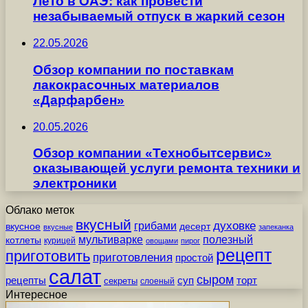
Лето в ОАЭ: как провести
незабываемый отпуск в жаркий сезон
22.05.2026
Обзор компании по поставкам
лакокрасочных материалов
«Дарфарбен»
20.05.2026
Обзор компании «Технобытсервис»
оказывающей услуги ремонта техники и
электроники
Облако меток
вкусный
грибами
духовке
вкусное
десерт
вкусные
запеканка
мультиварке
полезный
котлеты
курицей
овощами
пирог
рецепт
приготовить
приготовления
простой
салат
сыром
рецепты
суп
торт
секреты
слоеный
Интересное