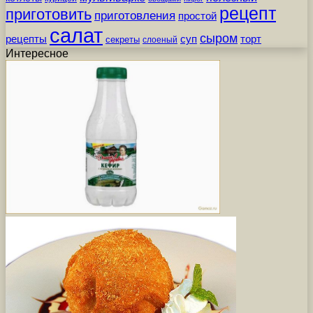
рецепт
приготовить
приготовления
простой
салат
сыром
рецепты
суп
торт
секреты
слоеный
Интересное