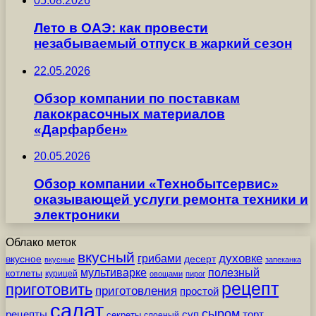
05.08.2026
Лето в ОАЭ: как провести
незабываемый отпуск в жаркий сезон
22.05.2026
Обзор компании по поставкам
лакокрасочных материалов
«Дарфарбен»
20.05.2026
Обзор компании «Технобытсервис»
оказывающей услуги ремонта техники и
электроники
Облако меток
вкусный
грибами
духовке
вкусное
десерт
вкусные
запеканка
мультиварке
полезный
котлеты
курицей
овощами
пирог
рецепт
приготовить
приготовления
простой
салат
сыром
рецепты
суп
торт
секреты
слоеный