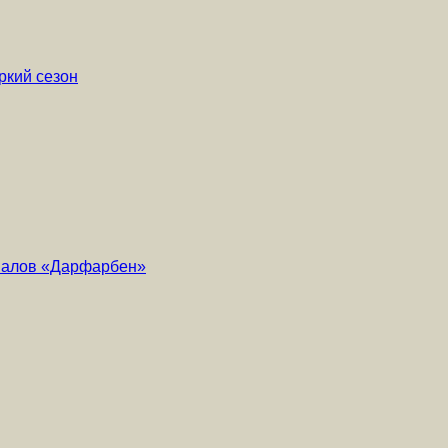
ркий сезон
риалов «Дарфарбен»