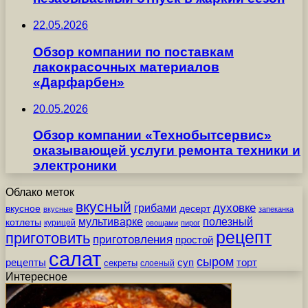
22.05.2026
Обзор компании по поставкам
лакокрасочных материалов
«Дарфарбен»
20.05.2026
Обзор компании «Технобытсервис»
оказывающей услуги ремонта техники и
электроники
Облако меток
вкусный
грибами
духовке
вкусное
десерт
вкусные
запеканка
мультиварке
полезный
котлеты
курицей
овощами
пирог
рецепт
приготовить
приготовления
простой
салат
сыром
рецепты
суп
торт
секреты
слоеный
Интересное