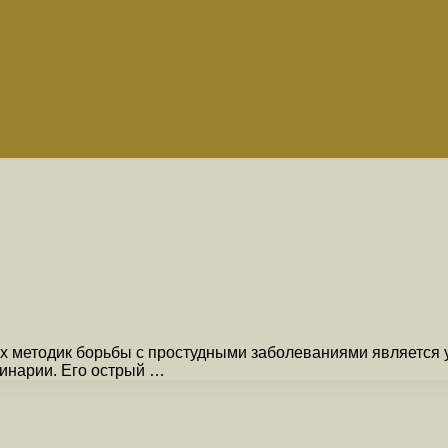
 методик борьбы с простудными заболеваниями является у
линарии. Его острый …