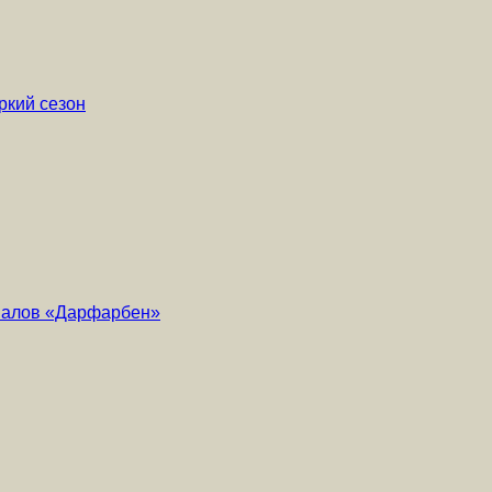
ркий сезон
риалов «Дарфарбен»