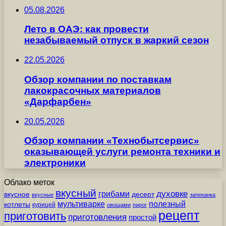
05.08.2026
Лето в ОАЭ: как провести
незабываемый отпуск в жаркий сезон
22.05.2026
Обзор компании по поставкам
лакокрасочных материалов
«Дарфарбен»
20.05.2026
Обзор компании «Технобытсервис»
оказывающей услуги ремонта техники и
электроники
Облако меток
вкусный
грибами
духовке
вкусное
десерт
вкусные
запеканка
мультиварке
полезный
котлеты
курицей
овощами
пирог
рецепт
приготовить
приготовления
простой