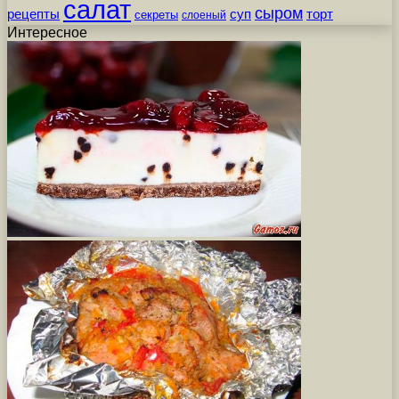
салат
сыром
рецепты
суп
торт
секреты
слоеный
Интересное