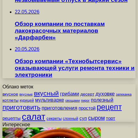
22.05.2026
Обзор компании по поставкам
лакокрасочных материалов
«Дарфарбен»
20.05.2026
Обзор компании «Технобытсервис»
оказывающей услуги ремонта техники и
электроники
Облако меток
вкусный
грибами
духовке
вкусное
десерт
вкусные
запеканка
мультиварке
полезный
котлеты
курицей
овощами
пирог
рецепт
приготовить
приготовления
простой
салат
сыром
рецепты
суп
торт
секреты
слоеный
Интересное