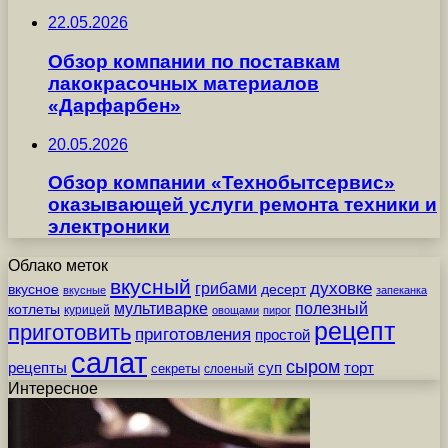
22.05.2026
Обзор компании по поставкам
лакокрасочных материалов
«Дарфарбен»
20.05.2026
Обзор компании «Технобытсервис»
оказывающей услуги ремонта техники и
электроники
Облако меток
вкусный
грибами
духовке
вкусное
десерт
вкусные
запеканка
мультиварке
полезный
котлеты
курицей
овощами
пирог
рецепт
приготовить
приготовления
простой
салат
сыром
рецепты
суп
торт
секреты
слоеный
Интересное