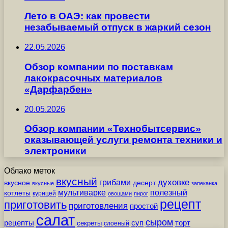
Лето в ОАЭ: как провести
незабываемый отпуск в жаркий сезон
22.05.2026
Обзор компании по поставкам
лакокрасочных материалов
«Дарфарбен»
20.05.2026
Обзор компании «Технобытсервис»
оказывающей услуги ремонта техники и
электроники
Облако меток
вкусный
грибами
духовке
вкусное
десерт
вкусные
запеканка
мультиварке
полезный
котлеты
курицей
овощами
пирог
рецепт
приготовить
приготовления
простой
салат
сыром
рецепты
суп
торт
секреты
слоеный