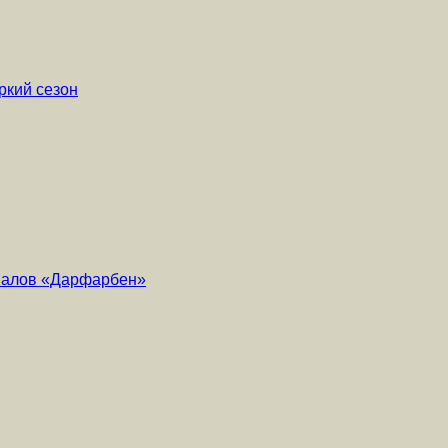
ркий сезон
риалов «Дарфарбен»