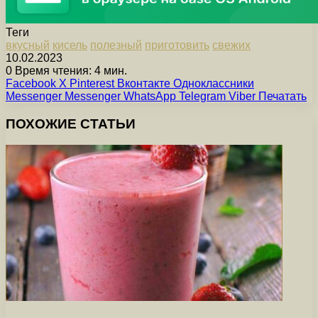
Теги
вкусный
кисель
полезный
приготовить
свежих
10.02.2023
0
Время чтения: 4 мин.
Facebook
X
Pinterest
Вконтакте
Одноклассники
Messenger
Messenger
WhatsApp
Telegram
Viber
Печатать
ПОХОЖИЕ СТАТЬИ