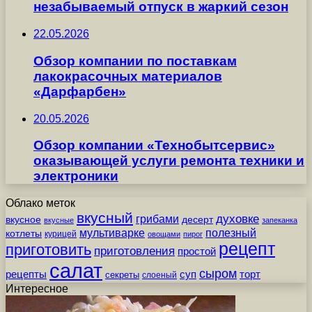
незабываемый отпуск в жаркий сезон
22.05.2026
Обзор компании по поставкам
лакокрасочных материалов
«Дарфарбен»
20.05.2026
Обзор компании «Технобытсервис»
оказывающей услуги ремонта техники и
электроники
Облако меток
вкусный
грибами
духовке
вкусное
десерт
вкусные
запеканка
мультиварке
полезный
котлеты
курицей
овощами
пирог
рецепт
приготовить
приготовления
простой
салат
сыром
рецепты
суп
торт
секреты
слоеный
Интересное